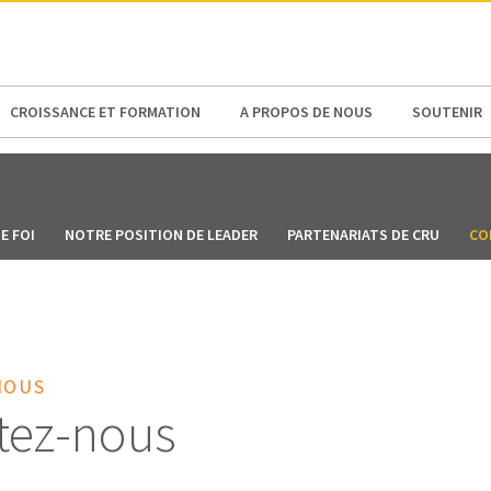
N AMERICA / CARIBBEAN
NORTH AMERICA
CROISSANCE ET FORMATION
A PROPOS DE NOUS
SOUTENIR
E FOI
NOTRE POSITION DE LEADER
PARTENARIATS DE CRU
CO
NOUS
tez-nous