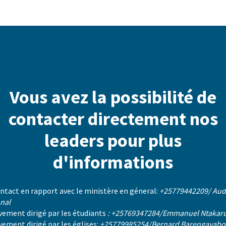
Vous avez la possibilité de
contacter directement nos
leaders pour plus
d'informations
ntact en rapport avec le ministère en géneral:
+25779442209/ Aud
onal
ement dirigé par les étudiants
: +25769347284/Emmanuel Ntakar
ement dirigé par les églises:
+25779985254/Bernard Barengayabo