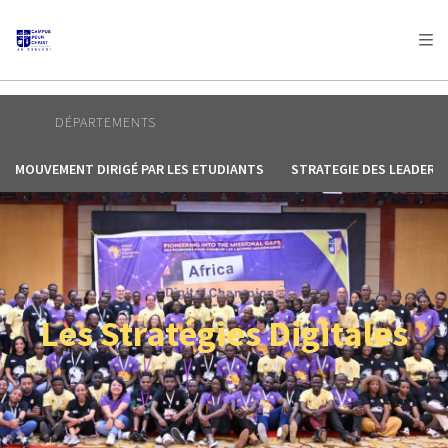
AFRICA
ASIA
EUROPE
LATIN
AMERICA / CARIBBEAN
NORTH AMERICA
OCEANIA
DÉPARTEMENTS
MOUVEMENT DIRIGÉ PAR LES ETUDIANTS
STRATEGIE DES LEADERS
Les Stratégies Digitales