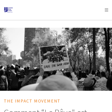
AFRICA
ASIA
EUROPE
LATIN
AMERICA / CARIBBEAN
NORTH AMERICA
OCEANIA
THE IMPACT MOVEMENT