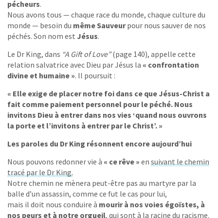
pécheurs
.
Nous avons tous — chaque race du monde, chaque culture du
monde — besoin du
même Sauveur
pour nous sauver de nos
péchés. Son nom est
Jésus
.
Le Dr King, dans
“A Gift of Love”
(page 140), appelle cette
relation salvatrice avec Dieu par Jésus la
« confrontation
divine et humaine »
. Il poursuit :
« Elle exige de placer notre foi dans ce que Jésus-Christ a
fait comme paiement personnel pour le péché. Nous
invitons Dieu à entrer dans nos vies ‘quand nous ouvrons
la porte et l’invitons à entrer par le Christ’. »
Les paroles du Dr King résonnent encore aujourd’hui
Nous pouvons redonner vie à
« ce rêve »
en
suivant le chemin
tracé par le Dr King.
Notre chemin ne mènera peut-être pas au martyre par la
balle d’un assassin, comme ce fut le cas pour lui,
mais il doit nous conduire à
mourir à nos voies égoïstes, à
nos peurs et à notre orgueil
, qui sont à la racine du racisme.