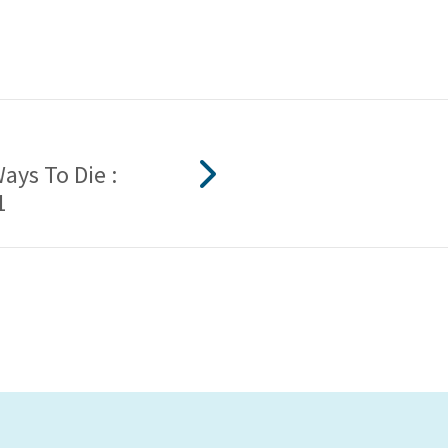
Ways To Die :
1