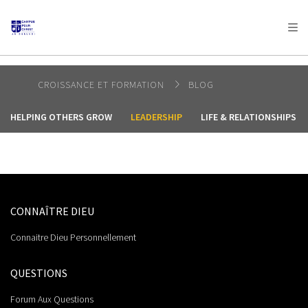
AFRICA
ASIA
EUROPE
LATIN
AMERICA / CARIBBEAN
NORTH AMERICA
OCEANIA
CROISSANCE ET FORMATION
BLOG
HELPING OTHERS GROW
LEADERSHIP
LIFE & RELATIONSHIPS
CONNAÎTRE DIEU
Connaitre Dieu Personnellement
QUESTIONS
Forum Aux Questions