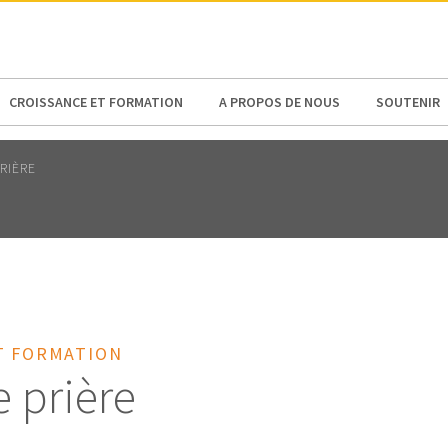
N AMERICA / CARIBBEAN
NORTH AMERICA
CROISSANCE ET FORMATION
A PROPOS DE NOUS
SOUTENIR
RIÈRE
T FORMATION
e prière