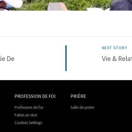
NEXT STORY
ie De
Vie & Rela
PROFESSION DE FOI
PRIÈRE
Profession de foi
Salle de prière
Faites un don
Cookies Settings