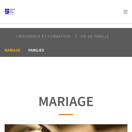
AFRICA
ASIA
EUROPE
LATIN
AMERICA / CARIBBEAN
NORTH AMERICA
OCEANIA
CROISSANCE ET FORMATION
VIE DE FAMILLE
MARIAGE
FAMILIES
MARIAGE