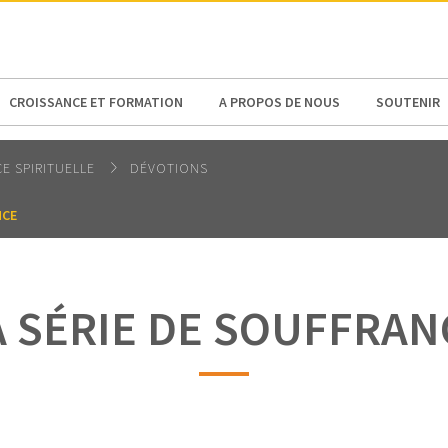
N AMERICA / CARIBBEAN
NORTH AMERICA
CROISSANCE ET FORMATION
A PROPOS DE NOUS
SOUTENIR
E SPIRITUELLE
DÉVOTIONS
NCE
A SÉRIE DE SOUFFRAN