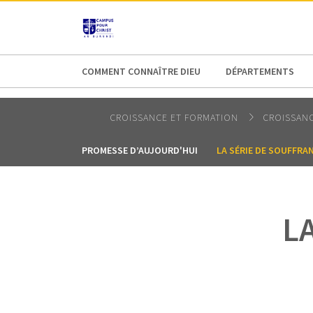
AFRICA
ASIA
EUROPE
LATI
COMMENT CONNAÎTRE DIEU
DÉPARTEMENTS
CROISSANCE ET FORMATION
CROISSANC
PROMESSE D’AUJOURD'HUI
LA SÉRIE DE SOUFFRA
L