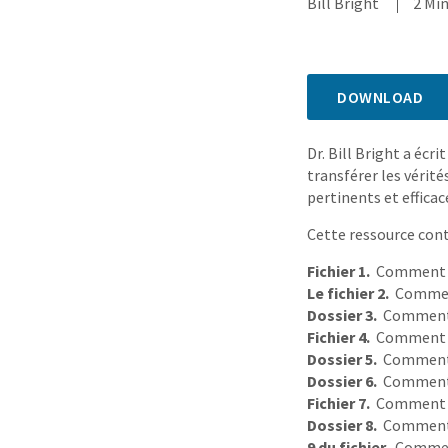
Bill Bright
2 Mi
DOWNLOAD
Dr. Bill Bright a écr
transférer les vérités
pertinents et efficac
Cette ressource conti
Fichier 1.
Comment s’
Le fichier 2.
Comment 
Dossier 3.
Comment v
Fichier 4.
Comment fa
Dossier 5.
Comment v
Dossier 6.
Comment v
Fichier 7.
Comment vo
Dossier 8.
Comment v
9 du fichier.
Comment