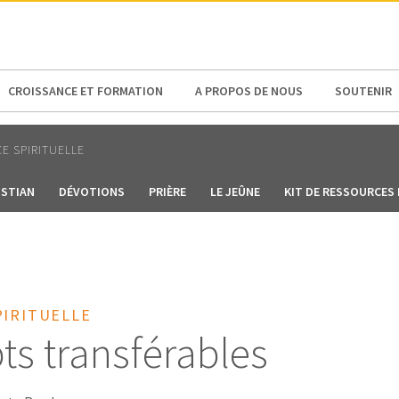
N AMERICA / CARIBBEAN
NORTH AMERICA
CROISSANCE ET FORMATION
A PROPOS DE NOUS
SOUTENIR
E SPIRITUELLE
ISTIAN
DÉVOTIONS
PRIÈRE
LE JEÛNE
KIT DE RESSOURCES 
PIRITUELLE
s transférables