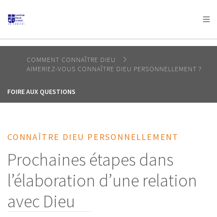
AFRICA
ASIA
EUROPE
LATIN
AMERICA / CARIBBEAN
NORTH AMERICA
OCEANIA
COMMENT CONNAÎTRE DIEU
AIMERIEZ-VOUS CONNAÎTRE DIEU PERSONNELLEMENT ?
FOIRE AUX QUESTIONS
CONNAÎTRE DIEU PERSONNELLEMENT
Prochaines étapes dans
l’élaboration d’une relation
avec Dieu