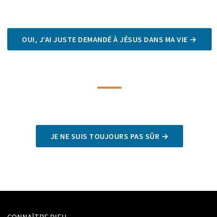
OUI, J’AI JUSTE DEMANDÉ À JÉSUS DANS MA VIE →
JE NE SUIS TOUJOURS PAS SÛR →