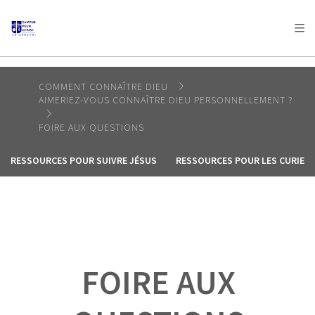
AFRICA
ASIA
EUROPE
LATIN
AMERICA / CARIBBEAN
NORTH AMERICA
OCEANIA
COMMENT CONNAÎTRE DIEU
AIMERIEZ-VOUS CONNAÎTRE DIEU PERSONNELLEMENT ?
FOIRE AUX QUESTIONS
RESSOURCES POUR SUIVRE JÉSUS
RESSOURCES POUR LES CURIEU
FOIRE AUX