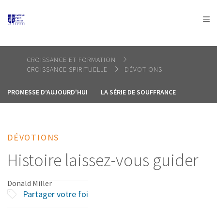
AFRICA
ASIA
EUROPE
LATIN
AMERICA / CARIBBEAN
NORTH AMERICA
OCEANIA
CROISSANCE ET FORMATION
CROISSANCE SPIRITUELLE
DÉVOTIONS
PROMESSE D’AUJOURD'HUI
LA SÉRIE DE SOUFFRANCE
DÉVOTIONS
Histoire laissez-vous guider
Donald Miller
Partager votre foi