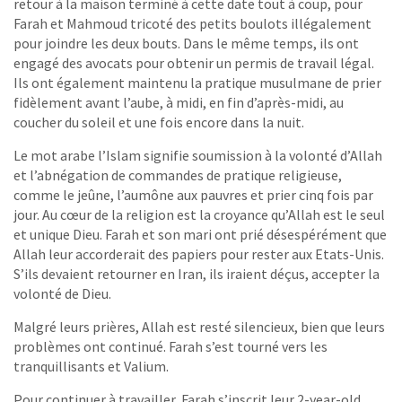
retour à la maison terminé à cette date tout à coup, pour
Farah et Mahmoud tricoté des petits boulots illégalement
pour joindre les deux bouts. Dans le même temps, ils ont
engagé des avocats pour obtenir un permis de travail légal.
Ils ont également maintenu la pratique musulmane de prier
fidèlement avant l’aube, à midi, en fin d’après-midi, au
coucher du soleil et une fois encore dans la nuit.
Le mot arabe l’Islam signifie soumission à la volonté d’Allah
et l’abnégation de commandes de pratique religieuse,
comme le jeûne, l’aumône aux pauvres et prier cinq fois par
jour. Au cœur de la religion est la croyance qu’Allah est le seul
et unique Dieu. Farah et son mari ont prié désespérément que
Allah leur accorderait des papiers pour rester aux Etats-Unis.
S’ils devaient retourner en Iran, ils iraient déçus, accepter la
volonté de Dieu.
Malgré leurs prières, Allah est resté silencieux, bien que leurs
problèmes ont continué. Farah s’est tourné vers les
tranquillisants et Valium.
Pour continuer à travailler, Farah s’inscrit leur 2-year-old,