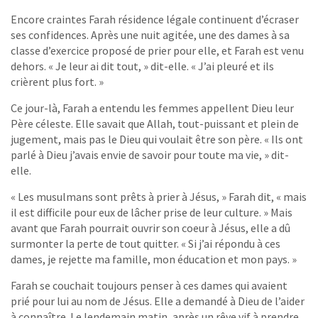
Encore craintes Farah résidence légale continuent d’écraser
ses confidences. Après une nuit agitée, une des dames à sa
classe d’exercice proposé de prier pour elle, et Farah est venu
dehors. « Je leur ai dit tout, » dit-elle. « J’ai pleuré et ils
crièrent plus fort. »
Ce jour-là, Farah a entendu les femmes appellent Dieu leur
Père céleste. Elle savait que Allah, tout-puissant et plein de
jugement, mais pas le Dieu qui voulait être son père. « Ils ont
parlé à Dieu j’avais envie de savoir pour toute ma vie, » dit-
elle.
« Les musulmans sont prêts à prier à Jésus, » Farah dit, « mais
il est difficile pour eux de lâcher prise de leur culture. » Mais
avant que Farah pourrait ouvrir son coeur à Jésus, elle a dû
surmonter la perte de tout quitter. « Si j’ai répondu à ces
dames, je rejette ma famille, mon éducation et mon pays. »
Farah se couchait toujours penser à ces dames qui avaient
prié pour lui au nom de Jésus. Elle a demandé à Dieu de l’aider
à connaître. Le lendemain matin, après un rêve vif à prendre