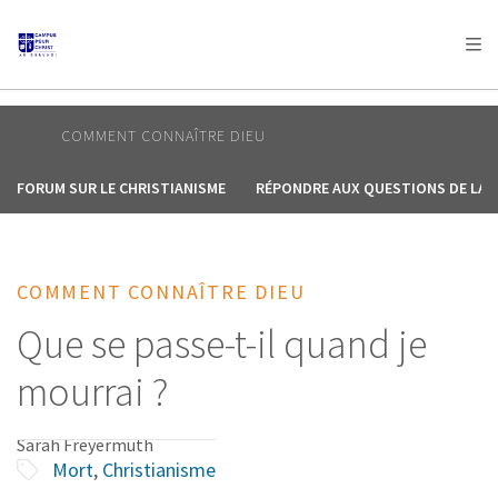
AFRICA
ASIA
EUROPE
LATIN
AMERICA / CARIBBEAN
NORTH AMERICA
OCEANIA
COMMENT CONNAÎTRE DIEU
FORUM SUR LE CHRISTIANISME
RÉPONDRE AUX QUESTIONS DE LA V
COMMENT CONNAÎTRE DIEU
Que se passe-t-il quand je
mourrai ?
Sarah Freyermuth
Mort
,
Christianisme