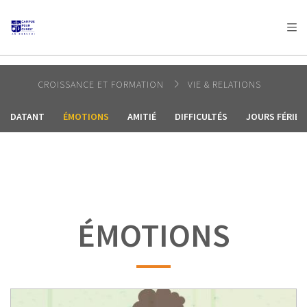
AFRICA
ASIA
EUROPE
LATIN
AMERICA / CARIBBEAN
NORTH AMERICA
OCEANIA
CROISSANCE ET FORMATION
VIE & RELATIONS
DATANT
ÉMOTIONS
AMITIÉ
DIFFICULTÉS
JOURS FÉRIÉS
ÉMOTIONS