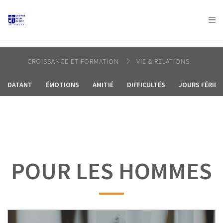
AFRICA
ASIA
EUROPE
LATIN
AMERICA / CARIBBEAN
NORTH AMERICA
OCEANIA
CROISSANCE ET FORMATION
VIE & RELATIONS
DATANT
ÉMOTIONS
AMITIÉ
DIFFICULTÉS
JOURS FÉRIÉS
POUR LES HOMMES