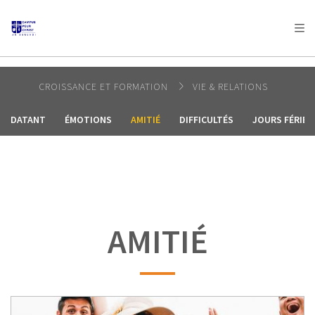
AFRICA
ASIA
EUROPE
LATIN
AMERICA / CARIBBEAN
NORTH AMERICA
OCEANIA
CROISSANCE ET FORMATION
VIE & RELATIONS
DATANT
ÉMOTIONS
AMITIÉ
DIFFICULTÉS
JOURS FÉRIÉS
AMITIÉ