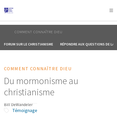
AFRICA
ASIA
EUROPE
LATIN
AMERICA / CARIBBEAN
NORTH AMERICA
OCEANIA
COMMENT CONNAÎTRE DIEU
FORUM SUR LE CHRISTIANISME
RÉPONDRE AUX QUESTIONS DE LA V
COMMENT CONNAÎTRE DIEU
Du mormonisme au
christianisme
Bill DeWandeler
Témoignage